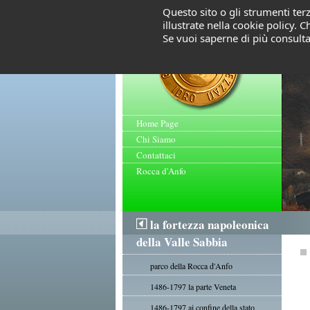
Questo sito o gli strumenti terz
illustrate nella cookie policy.
Se vuoi saperne di più consult
Home Page
Chi Siamo
Contattaci
Rocca d'Anfo
la fortezza napoleonica
della Valle Sabbia
parco della Rocca d'Anfo
1486-1797 la parte Veneta
1486-1797 ai confine della stato