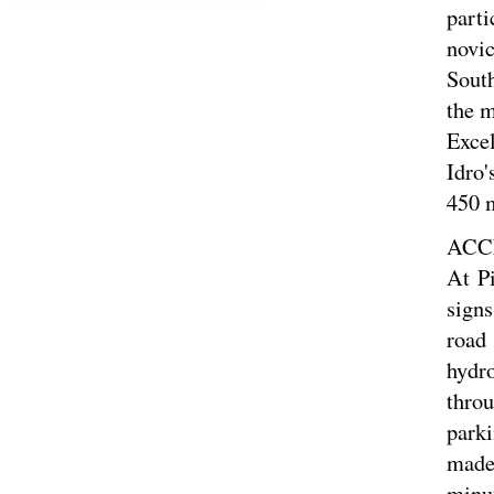
parti
novic
Sout
the m
Exce
Idro'
450 
ACC
At Pi
signs
road
hydr
thro
parki
made-
minut