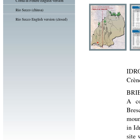
Corna di Fenere English version
Rio Secco (chiusa)
Rio Secco English version (closed)
IDR
Crèn
BRI
A co
Bresc
moun
in Id
site 