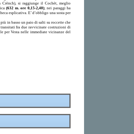
a Crènch), si raggiunge il Cochèt, meglio
lica
(632 m. ore 0,15-2,40)
; nei paraggi ha
checa esplicativa. E’ d’obbligo una sosta per
 più in basso un paio di salti su roccette che
ransitati fra due ravvicinate costruzioni di
bile per Vesta nelle immediate vicinanze del