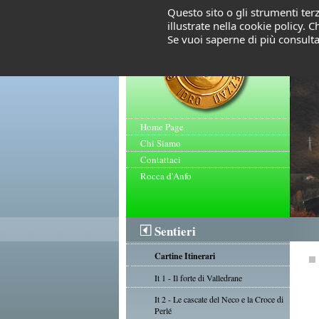
Questo sito o gli strumenti terz
illustrate nella cookie policy.
Se vuoi saperne di più consult
Home Page
Chi Siamo
Contattaci
Rocca d'Anfo
Sentieri
Cartine Itinerari
It 1 - Il forte di Valledrane
It 2 - Le cascate del Neco e la Croce di
Perlé