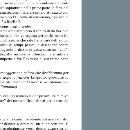
escursione che proponiamo contiene elementi
co soprattutto nella prima parte, la forra del
esta sezione iniziale, sentiero attrezzato con
itinerario EE; come descriveremo, è possibile
tà a livello E.
e come meglio crede.
mo a sinistra verso il centro della frazione
rincipale che va seguita per pochi metri fin
ciliazione che sale fra le case dell’antico
 volto di tempi passati e disegnano scorci
piegando a destra, si passa sotto un “volt”,
e; alla successiva biforcazione si infila a
rimpetto a Via Ravausso al cui inizio sono
 parcheggeranno coloro che decideranno per
a, dopo la frazione Lemprato, ignoriamo la
 diritti anche alla successiva rotonda 300
ll’autobus).
 ci si presentano le due possibilità relative
ate” del torrente Neco, diritti per il sentiero
arte attrezzata procedendo sul ramo sinistro
er deviare a destra su un buon sentiero; il
do gradualmente verso destra, attraversa un