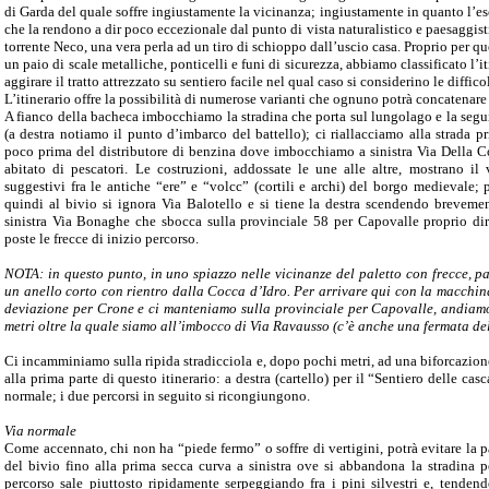
di Garda del quale soffre ingiustamente la vicinanza; ingiustamente in quanto l’
che la rendono a dir poco eccezionale dal punto di vista naturalistico e paesaggisti
torrente Neco, una vera perla ad un tiro di schioppo dall’uscio casa. Proprio per qu
un paio di scale metalliche, ponticelli e funi di sicurezza, abbiamo classificato l’
aggirare il tratto attrezzato su sentiero facile nel qual caso si considerino le difficol
L’itinerario offre la possibilità di numerose varianti che ognuno potrà concatenar
A fianco della bacheca imbocchiamo la stradina che porta sul lungolago e la seguia
(a destra notiamo il punto d’imbarco del battello); ci riallacciamo alla strada p
poco prima del distributore di benzina dove imbocchiamo a sinistra Via Della Con
abitato di pescatori. Le costruzioni, addossate le une alle altre, mostrano il
suggestivi fra le antiche “ere” e “volcc” (cortili e archi) del borgo medievale; 
quindi al bivio si ignora Via Balotello e si tiene la destra scendendo brevement
sinistra Via Bonaghe che sbocca sulla provinciale 58 per Capovalle proprio di
poste le frecce di inizio percorso.
NOTA: in questo punto, in uno spiazzo nelle vicinanze del paletto con frecce,
un anello corto con rientro dalla Cocca d’Idro. Per arrivare qui con la macchin
deviazione per Crone e ci manteniamo sulla provinciale per Capovalle, andiamo
metri oltre la quale siamo all’imbocco di Via Ravausso (c’è anche una fermata de
Ci incamminiamo sulla ripida stradicciola e, dopo pochi metri, ad una biforcazione,
alla prima parte di questo itinerario: a destra (cartello) per il “Sentiero delle casc
normale; i due percorsi in seguito si ricongiungono.
Via normale
Come accennato, chi non ha “piede fermo” o soffre di vertigini, potrà evitare la p
del bivio fino alla prima secca curva a sinistra ove si abbandona la stradina p
percorso sale piuttosto ripidamente serpeggiando fra i pini silvestri e, tenden