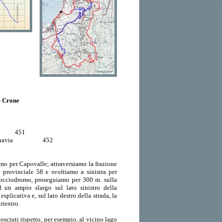
- Crone
451
navia
452
amo per Capovalle; attraversiamo la frazione
provinciale 58 e svoltiamo a sinistra per
l bocciodromo, proseguiamo per 300 m. sulla
d un ampio slargo sul lato sinistro della
plicativa e, sul lato destro della strada, la
rientro.
osciuti rispetto, per esempio, al vicino lago