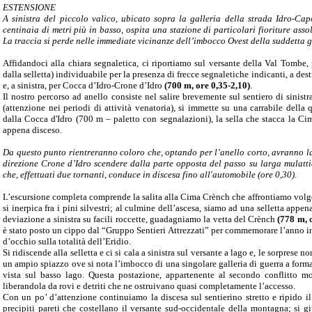
ESTENSIONE
A sinistra del piccolo valico, ubicato sopra la galleria della strada Idro-Cap
centinaia di metri più in basso, ospita una stazione di particolari fioriture asso
La traccia si perde nelle immediate vicinanze dell’imbocco Ovest della suddetta g
Affidandoci alla chiara segnaletica, ci riportiamo sul versante della Val Tombe
dalla selletta) individuabile per la presenza di frecce segnaletiche indicanti, a des
e, a sinistra, per Cocca d’Idro-Crone d’Idro
(700 m, ore 0,35-2,10)
.
Il nostro percorso ad anello consiste nel salire brevemente sul sentiero di sinistr
(attenzione nei periodi di attività venatoria), si immette su una carrabile della 
dalla Cocca d'Idro (700 m – paletto con segnalazioni), la sella che stacca la C
appena disceso.
Da questo punto rientreranno coloro che, optando per l’anello corto, avranno las
direzione Crone d’Idro scendere dalla parte opposta del passo su larga mulattie
che, effettuati due tornanti, conduce in discesa fino all'automobile (ore 0,30).
L’escursione completa comprende la salita alla Cima Crènch che affrontiamo volgen
si inerpica fra i pini silvestri; al culmine dell’ascesa, siamo ad una selletta app
deviazione a sinistra su facili roccette, guadagniamo la vetta del Crènch
(778 m, 
è stato posto un cippo dal “Gruppo Sentieri Attrezzati” per commemorare l’anno 
d’occhio sulla totalità dell’Eridio.
Si ridiscende alla selletta e ci si cala a sinistra sul versante a lago e, le sorprese no
un ampio spiazzo ove si nota l’imbocco di una singolare galleria di guerra a forma 
vista sul basso lago. Questa postazione, appartenente al secondo conflitto mo
liberandola da rovi e detriti che ne ostruivano quasi completamente l’accesso.
Con un po’ d’attenzione continuiamo la discesa sul sentierino stretto e ripido il
precipiti pareti che costellano il versante sud-occidentale della montagna; si g