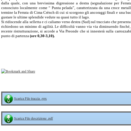
dalla quale, con una brevissima digressione a destra (segnalazione per Ferrat
conosciuto localmente come “ Punta pelada”, caratterizzata da una croce metal
termine la Ferrata di Cima Crènch di cui si scorgono gli ancoraggi finali e una ba
gustare le ultime splendide vedute su quasi tutto il lago.
Si ridiscende alla selletta e ci caliamo verso destra (Sud) sul tracciato che presenta
richiedono un minimo di agilità. Le difficoltà vanno via via diminuendo finché, t
recente ristrutturazione, si accede a Via Preonde che si innesterà sulla carrozza
punto di partenza
(ore 0,30-3,10).
Scarica File traccia .gpx
Scarica File descrizione .pdf