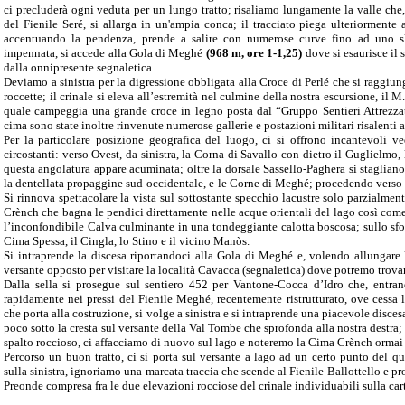
ci precluderà ogni veduta per un lungo tratto; risaliamo lungamente la valle che, 
del Fienile Seré, si allarga in un'ampia conca; il tracciato piega ulteriormente
accentuando la pendenza, prende a salire con numerose curve fino ad uno s
impennata, si accede alla Gola di Meghé
(968 m, ore 1-1,25)
dove si esaurisce il
dalla onnipresente segnaletica.
Deviamo a sinistra per la digressione obbligata alla Croce di Perlé che si raggiun
roccette; il crinale si eleva all’estremità nel culmine della nostra escursione, il 
quale campeggia una grande croce in legno posta dal “Gruppo Sentieri Attrezza
cima sono state inoltre rinvenute numerose gallerie e postazioni militari risalenti 
Per la particolare posizione geografica del luogo, ci si offrono incantevoli ve
circostanti: verso Ovest, da sinistra, la Corna di Savallo con dietro il Guglielmo
questa angolatura appare acuminata; oltre la dorsale Sassello-Paghera si staglian
la dentellata propaggine sud-occidentale, e le Corne di Meghé; procedendo verso 
Si rinnova spettacolare la vista sul sottostante specchio lacustre solo parzialmen
Crènch che bagna le pendici direttamente nelle acque orientali del lago così com
l’inconfondibile Calva culminante in una tondeggiante calotta boscosa; sullo sfo
Cima Spessa, il Cingla, lo Stino e il vicino Manòs.
Si intraprende la discesa riportandoci alla Gola di Meghé e, volendo allungare la
versante opposto per visitare la località Cavacca (segnaletica) dove potremo trovare
Dalla sella si prosegue sul sentiero 452 per Vantone-Cocca d’Idro che, entran
rapidamente nei pressi del Fienile Meghé, recentemente ristrutturato, ove cessa la
che porta alla costruzione, si volge a sinistra e si intraprende una piacevole disc
poco sotto la cresta sul versante della Val Tombe che sprofonda alla nostra destra
spalto roccioso, ci affacciamo di nuovo sul lago e noteremo la Cima Crènch ormai 
Percorso un buon tratto, ci si porta sul versante a lago ad un certo punto del 
sulla sinistra, ignoriamo una marcata traccia che scende al Fienile Ballottello e p
Preonde compresa fra le due elevazioni rocciose del crinale individuabili sulla c