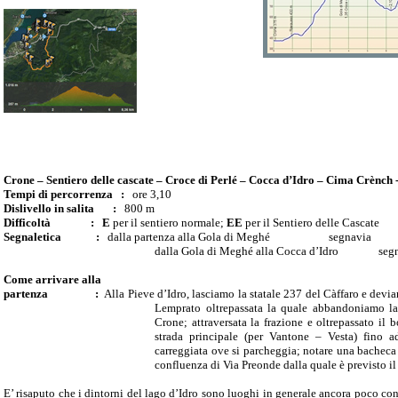
Crone – Sentiero delle cascate – Croce di Perlé – Cocca d’Idro – Cima Crènch 
Tempi di percorrenza
:
ore 3,10
Dislivello in salita
:
800 m
Difficoltà
:
E
per il sentiero normale;
EE
per il Sentiero delle Cascate
Segnaletica
:
dalla partenza alla Gola di Meghé
segnavia
dalla Gola di Meghé alla Cocca d’Idro
seg
Come arrivare alla
partenza
:
Alla Pieve d’Idro, lasciamo la statale 237 del Càffaro e devi
Lemprato oltrepassata la quale abbandoniamo la 
Crone; attraversata la frazione e oltrepassato i
strada principale (per Vantone – Vesta) fino a
carreggiata ove si parcheggia; notare una bacheca es
confluenza di Via Preonde dalla quale è previsto il 
E’ risaputo che i dintorni del lago d’Idro sono luoghi in generale ancora poco con