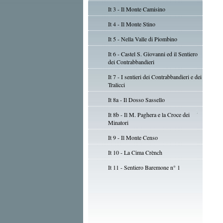
It 3 - Il Monte Camisino
It 4 - Il Monte Stino
It 5 - Nella Valle di Piombino
It 6 - Castel S. Giovanni ed il Sentiero
dei Contrabbandieri
It 7 - I sentieri dei Contrabbandieri e dei
Tralicci
It 8a - Il Dosso Sassello
It 8b - Il M. Paghera e la Croce dei
Minatori
It 9 - Il Monte Censo
It 10 - La Cima Crènch
It 11 - Sentiero Baremone n° 1