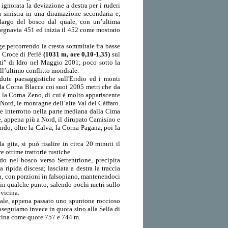
ignorata la deviazione a destra per i ruderi
 a sinistra in una diramazione secondaria e,
largo del bosco dal quale, con un’ultima
 segnavia 451 ed inizia il 452 come mostrato
ge percorrendo la cresta sommitale fra basse
M. Croce di Perlé
(1031 m, ore 0,10-1,35)
sul
ti” di Idro nel Maggio 2001; poco sotto la
all’ultimo conflitto mondiale.
dute paesaggistiche sull'Eridio ed i monti
, la Corna Blacca coi suoi 2005 metri che da
o la Corna Zeno, di cui è molto appariscente
Nord, le montagne dell’alta Val del Càffaro.
te interrotto nella parte mediana dalla Cima
e, appena più a Nord, il dirupato Camisino e
ndo, oltre la Calva, la Corna Pagana, poi la
 gita, si può risalire in circa 20 minuti il
 ottime trattorie rustiche.
do nel bosco verso Settentrione, precipita
 ripida discesa; lasciata a destra la traccia
esa, con porzioni in falsopiano, mantenendoci
; in qualche punto, salendo pochi metri sullo
vicina.
quale, appena passato uno spuntone roccioso
roseguiamo invece in quota sino alla Sella di
artina come quote 757 e 744 m.