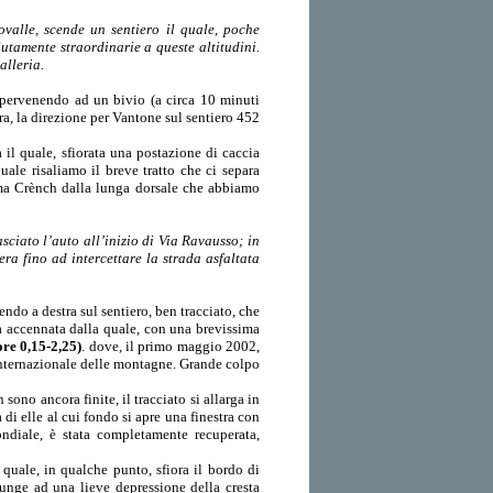
ovalle, scende un sentiero il quale, poche
lutamente straordinarie a queste altitudini.
alleria.
, pervenendo ad un bivio (a circa 10 minuti
tra, la direzione per Vantone sul sentiero 452
a il quale, sfiorata una postazione di caccia
quale risaliamo il breve tratto che ci separa
ima Crènch dalla lunga dorsale che abbiamo
ciato l’auto all’inizio di Via Ravausso; in
ra fino ad intercettare la strada asfaltata
do a destra sul sentiero, ben tracciato, che
ena accennata dalla quale, con una brevissima
ore 0,15-2,25)
. dove, il primo maggio 2002,
internazionale delle montagne. Grande colpo
n sono ancora finite, il tracciato si allarga in
di elle al cui fondo si apre una finestra con
ndiale, è stata completamente recuperata,
 quale, in qualche punto, sfiora il bordo di
iunge ad una lieve depressione della cresta