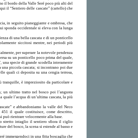
o il bordo della Valle Seré poco più alti del
 qui il “Sentiero delle cascate” (cartello) che
eccia, in seguito pianeggiante e ombrosa, che
 cui sponda occidentale si eleva con la lunga
denza di una bella cascata e di un ponticello
colarmente siccitosi mentre, nei periodi più
ficialmente, per superare la notevole pendenza
aversa su un ponticello poco prima del quale,
a”, una specie di grande scodella interamente
da una piccola cascata; si incontrano poi due
elle quali ci deposita su una cengia terrosa,
 tranquille, è impreziosito da particolare e
à; un ultimo tratto nel bosco poi l’angusta
a quale l’acqua di un’ultima cascata, la più
cascate” e abbandoniamo la valle del Neco
 451 il quale costituisce, come descritto,
 si può rientrare velocemente alla base.
stretto intaglio il sentiero sfiora il ciglio
ture del bosco, la scena si estende al basso e
 Seré immergendoci in una fitta boscaglia che