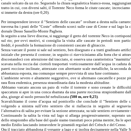
canale solcato da un rio. Seguendo la chiara segnaletica bianco-rossa, raggiungiam
tratto in cui, con diversi salti, il Torrente Neco forma le citate cascate; incrociamo
si immette da destra (ore 0,20).
Per intraprendere invece il “Sentiero delle cascate” svoltare a destra sulla carrar
traversa fra i prati delle “Coste” offrendo scorci sulle case di Crone e sul lago la
dorsale Dosso Sassello-Monte Paghera.
In seguito a una lieve discesa, si raggiunge il greto del torrente Neco in corrispon
sul rio; per ovvi motivi, si consiglia la visita alle cascate in periodi non parti
freddi, è possibile la formazione di consistenti cascate di ghiaccio.
Senza varcare il ponte si sale sul sentiero, ben disegnato e a tratti gradinato arti
iniziale che presenta il costone; in seguito ci riavviciniamo alla forra che si attr
discostandoci con attenzione dal tracciato, si osserva una caratteristica “marmitt
scavata nella roccia dai ciottoli trasportati vorticosamente dall’acqua in caduta 
pareti rocciose inclinate, attrezzate con altrettante scale metalliche, la seconda d
abbastanza esposta, ma comunque sempre provvista di una fune corrimano.
L’ambiente severo e altamente suggestivo, ove si alternano cascatelle e pozze più
rara flora endemica, presenza straordinaria data la modesta altitudine.
Abbiamo varcato ancora un paio di volte il torrente e sono cessate le difficolt
spaccatura si apre in una conca sbarrata da una parete rocciosa strapiombante dall
alta, giunge al suolo pressoché nebulizzata
(500 m, ore 0,25)
.
Scavalchiamo il corso d’acqua sul ponticello che conclude il “Sentiero delle 
volgendo a sinistra sull’erto sentiero che si riallaccia in seguito al segnavia
l’alternativa di salita per evitare la sezione attrezzata; su tale sentiero ovviamente
Continuando la salita la vista sul lago si allarga progressivamente; superato uno 
dello strapiombo alla base del quale siamo transitati poco prima mentre, fra le aper
medio Eridio lasciando intravedere le piramidi regolari del Crènch e del Censo.
Ora il tracciato abbandona il versante a lago e si inoltra decisamente nella Valle