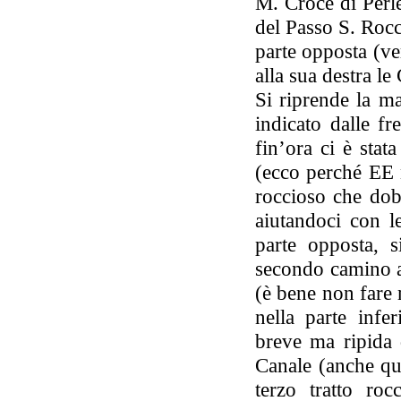
M. Croce di Perlé;
del Passo S. Rocc
parte opposta (ve
alla sua destra l
Si riprende la ma
indicato dalle fr
fin’ora ci è stat
(ecco perché EE n
roccioso che dob
aiutandoci con l
parte opposta, 
secondo camino an
(è bene non fare 
nella parte infe
breve ma ripida 
Canale (anche qu
terzo tratto ro