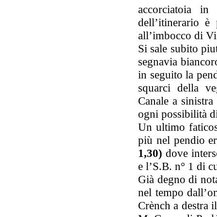
accorciatoia in
dell’itinerario 
all’imbocco di Vi
Si sale subito piu
segnavia biancoro
in seguito la pen
squarci della ve
Canale a sinistra
ogni possibilità d
Un ultimo faticos
più nel pendio e
1,30)
dove inters
e l’S.B. n° 1 di c
Già degno di nota
nel tempo dall’om
Crènch a destra i