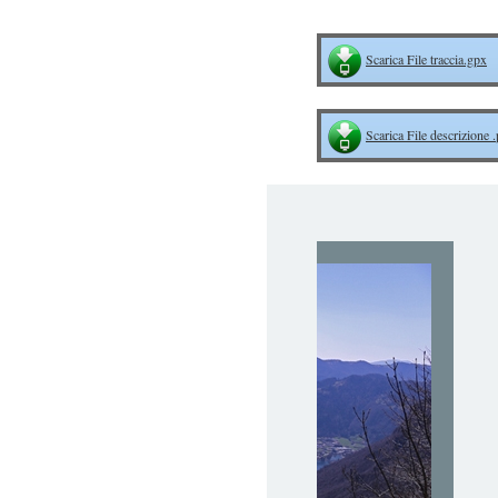
Scarica File traccia.gpx
Scarica File descrizione 