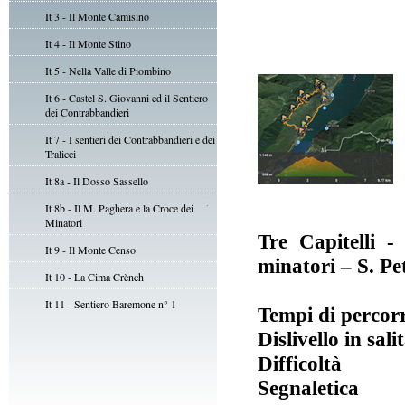
It 3 - Il Monte Camisino
It 4 - Il Monte Stino
It 5 - Nella Valle di Piombino
It 6 - Castel S. Giovanni ed il Sentiero
dei Contrabbandieri
It 7 - I sentieri dei Contrabbandieri e dei
Tralicci
It 8a - Il Dosso Sassello
It 8b - Il M. Paghera e la Croce dei
Minatori
Tre Capitelli 
It 9 - Il Monte Censo
minatori – S. Pet
It 10 - La Cima Crènch
It 11 - Sentiero Baremone n° 1
Tempi di percor
Dislivello in sali
Difficoltà
Segnaletica