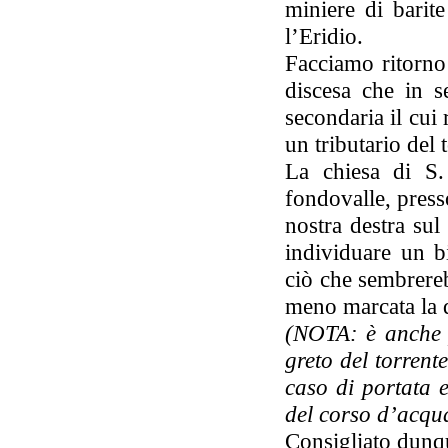
miniere di barite
l’Eridio.
Facciamo ritorno
discesa che in se
secondaria il cui
un tributario del 
La chiesa di S.
fondovalle, presso
nostra destra sul
individuare un b
ciò che sembrereb
meno marcata la q
(NOTA: è anche p
greto del torrent
caso di portata 
del corso d’acqu
Consigliato dunque