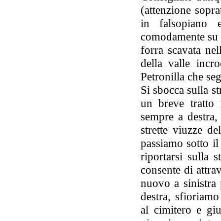
(attenzione sopra
in falsopiano 
comodamente su u
forra scavata nel
della valle incr
Petronilla che se
Si sbocca sulla s
un breve tratto
sempre a destra, 
strette viuzze d
passiamo sotto il
riportarsi sulla s
consente di attra
nuovo a sinistra 
destra, sfioriam
al cimitero e gi