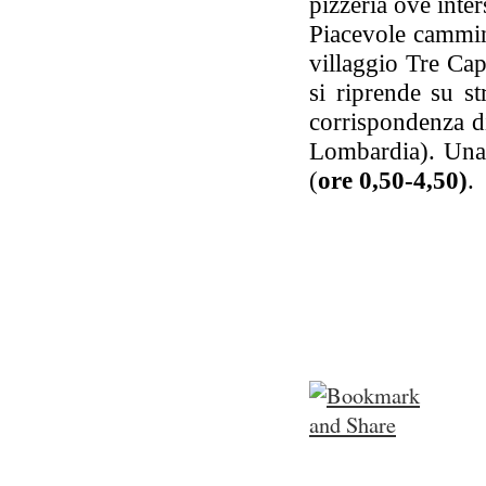
pizzeria ove inte
Piacevole cammina
villaggio Tre Cap
si riprende su st
corrispondenza di
Lombardia). Una b
(
ore 0,50-4,50)
.