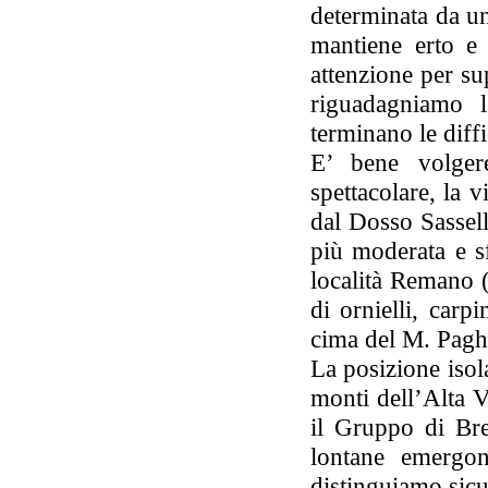
determinata da un
mantiene erto e
attenzione per su
riguadagniamo l
terminano le diffi
E’ bene volger
spettacolare, la 
dal Dosso Sassel
più moderata e sf
località Remano (
di ornielli, carp
cima del M. Pag
La posizione isol
monti dell’Alta V
il Gruppo di Br
lontane emergon
distinguiamo sicu